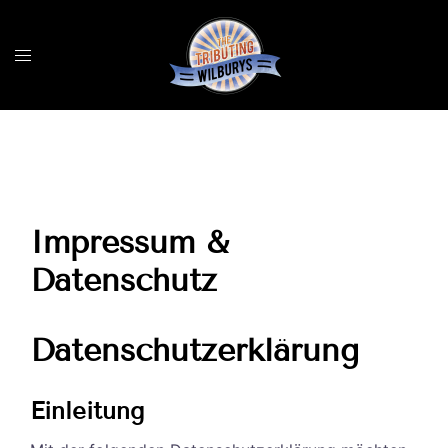
Zum
Inhalt
Menü
springen
umschalten
Impressum &
Datenschutz
Datenschutzerklärung
Einleitung